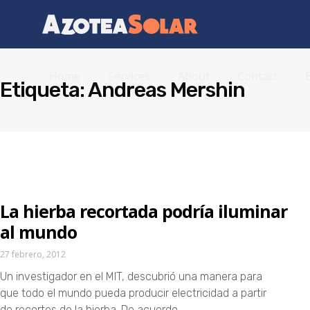
Home
Services
About
Contact
Etiqueta: Andreas Mershin
La hierba recortada podría iluminar
al mundo
27 febrero, 2012
Un investigador en el MIT, descubrió una manera para
que todo el mundo pueda producir electricidad a partir
de recortes de la hierba. De acuerdo