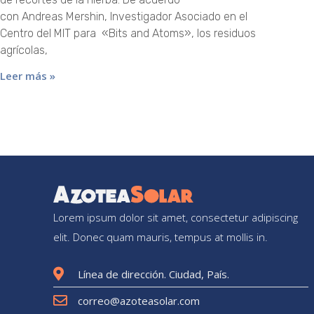
con Andreas Mershin, Investigador Asociado en el
Centro del MIT para «Bits and Atoms», los residuos
agrícolas,
Leer más »
Lorem ipsum dolor sit amet, consectetur adipiscing
elit. Donec quam mauris, tempus at mollis in.
Línea de dirección. Ciudad, País.
correo@azoteasolar.com