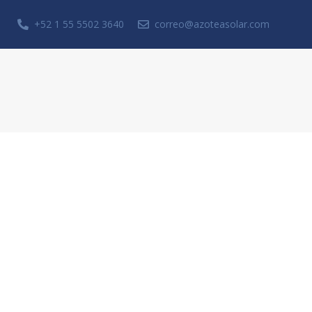
+52 1 55 5502 3640
correo@azoteasolar.com
Solicita una cotización