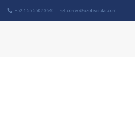
+52 1 55 5502 3640
correo@azoteasolar.com
Solicita una cotización