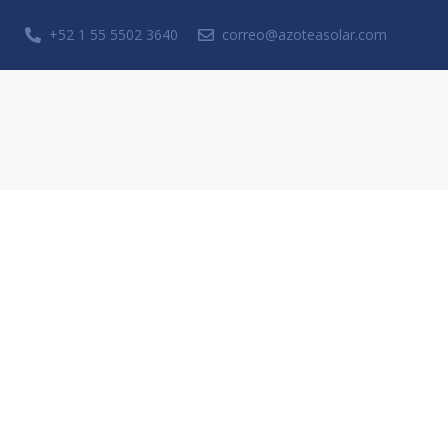
+52 1 55 5502 3640
correo@azoteasolar.com
Solicita una cotización