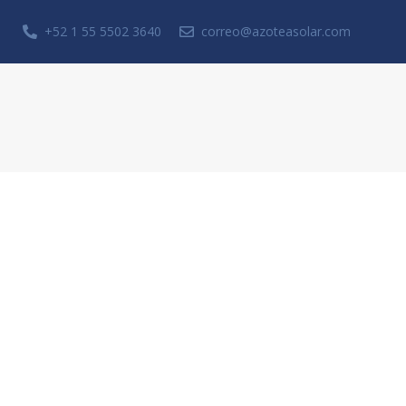
+52 1 55 5502 3640
correo@azoteasolar.com
Solicita una cotización