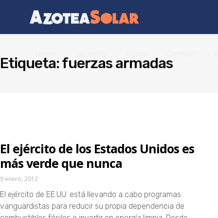
Home
Services
About
Contact
Etiqueta: fuerzas armadas
El ejército de los Estados Unidos es
más verde que nunca
9 enero, 2012
El ejército de EE.UU. está llevando a cabo programas
vanguardistas para reducir su propia dependencia de
combustibles fósiles e invertir en energía limpia. Desde