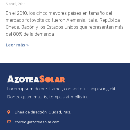
5 abril, 2011
En el 2010, los cinco mayores países en tamaño del
mercado fotovoltaico fueron Alemania, Italia, República
Checa, Japón y los Estados Unidos que representan más
del 80% de la demanda
Leer más »
Lorem ipsum dolor sit amet, consectetur adipiscing elit.
Donec quam mauris, tempus at mollis in.
Línea de dirección. Ciudad, País.
correo@azoteasolar.com