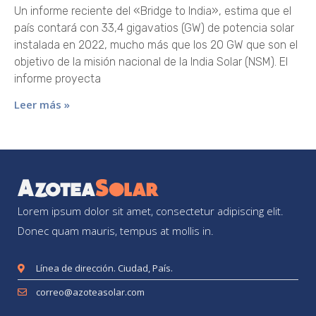
Un informe reciente del «Bridge to India», estima que el
país contará con 33,4 gigavatios (GW) de potencia solar
instalada en 2022, mucho más que los 20 GW que son el
objetivo de la misión nacional de la India Solar (NSM). El
informe proyecta
Leer más »
Lorem ipsum dolor sit amet, consectetur adipiscing elit.
Donec quam mauris, tempus at mollis in.
Línea de dirección. Ciudad, País.
correo@azoteasolar.com