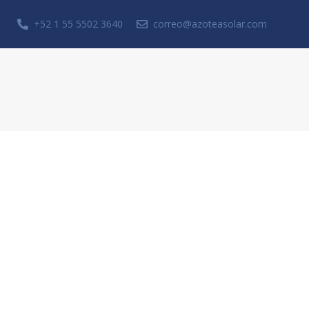
+52 1 55 5502 3640
correo@azoteasolar.com
Solicita una cotización