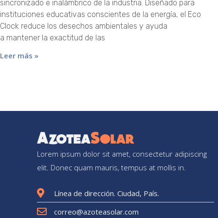
sincronizado e inalámbrico de la industria. Diseñado para
instituciones educativas conscientes de la energía, el Eco
Clock reduce los desechos ambientales y ayuda
a mantener la exactitud de las
Leer más »
Lorem ipsum dolor sit amet, consectetur adipiscing
elit. Donec quam mauris, tempus at mollis in.
Línea de dirección. Ciudad, País.
correo@azoteasolar.com