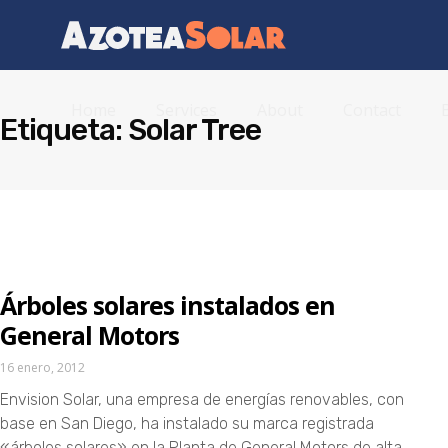
Home
Services
About
Contact
Etiqueta: Solar Tree
Árboles solares instalados en
General Motors
16 enero, 2012
Envision Solar, una empresa de energías renovables, con
base en San Diego, ha instalado su marca registrada
«árboles solares» en la Planta de General Motors de alta