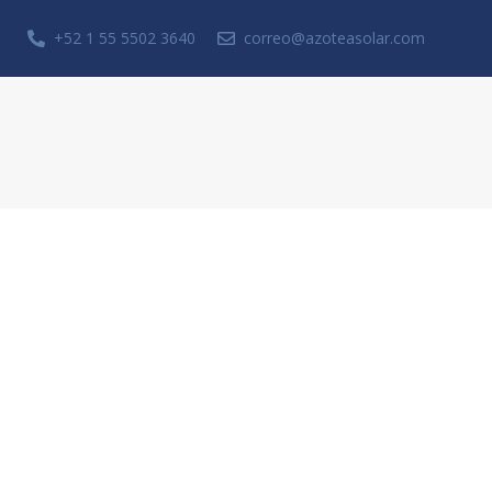
+52 1 55 5502 3640
correo@azoteasolar.com
Solicita una cotización