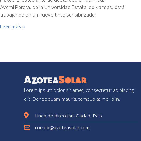
Ayomi Perera, de la Universidad Estatal de Kansas, está
trabajando en un nuevo tinte sensibilizador
Leer más »
Lorem ipsum dolor sit amet, consectetur adipiscing
elit. Donec quam mauris, tempus at mollis in.
Línea de dirección. Ciudad, País.
correo@azoteasolar.com