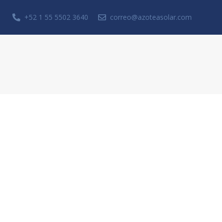
+52 1 55 5502 3640
correo@azoteasolar.com
Solicita una cotización