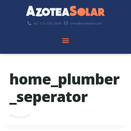
+52 1 55 5502 3640
correo@azoteasolar.com
home_plumber
_seperator