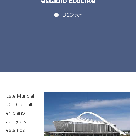
estadio EcoLike
Bi2Green
Este Mundial
2010 se halla
en pleno
apogeo y
estamos