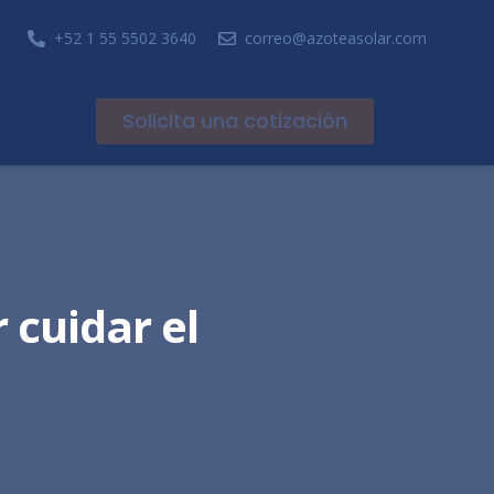
+52 1 55 5502 3640
correo@azoteasolar.com
Solicita una cotización
 cuidar el