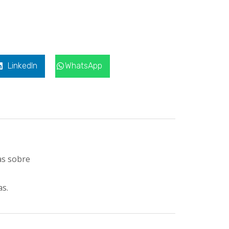
LinkedIn
WhatsApp
as sobre
as.