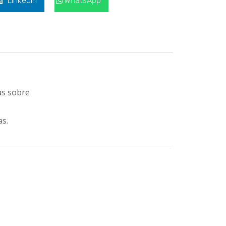
LinkedIn
WhatsApp
as sobre
as.