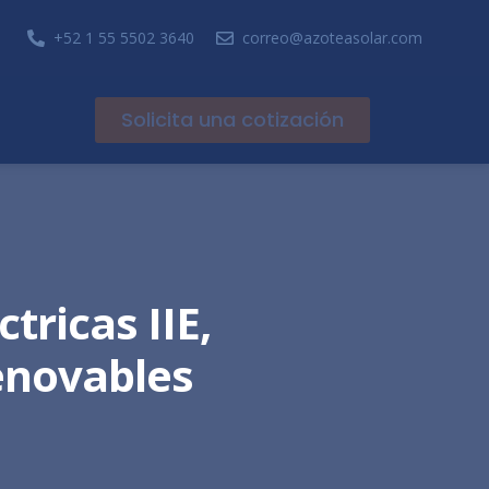
+52 1 55 5502 3640
correo@azoteasolar.com
Solicita una cotización
tricas IIE,
enovables