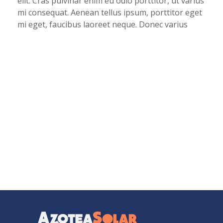
elit. Cras pulvinar enim eu odio porttitor, ut varius
mi consequat. Aenean tellus ipsum, porttitor eget
mi eget, faucibus laoreet neque. Donec varius