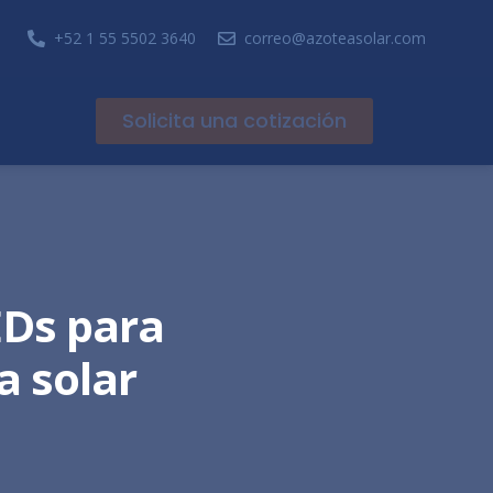
+52 1 55 5502 3640
correo@azoteasolar.com
Solicita una cotización
EDs para
a solar