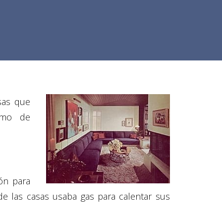
sas que
umo de
ón para
de las casas usaba gas para calentar sus